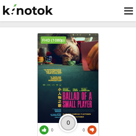
FHD (1080p)
0
0
0