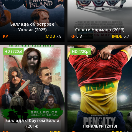
Баллада об острове
Уоллис (2025)
Спасти Нормана (2013)
7.8
6.8
6.7
HD (720p)
HD (720p)
Баллада о Крутом Билли
(2014)
Пенальти (2019)