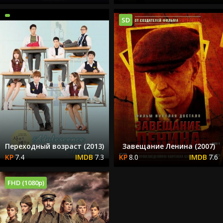
SD
Переходный возраст (2013)
Завещание Ленина (2007)
7.4
7.3
8.0
7.6
FHD (1080p)