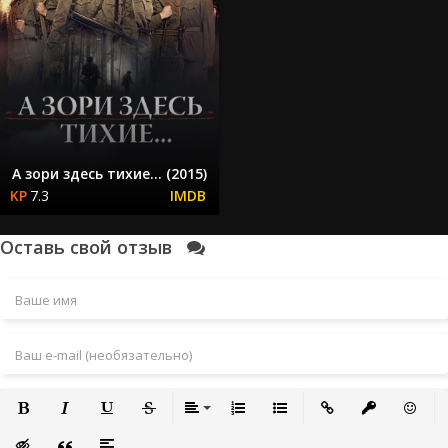
А зори здесь тихие… (2015)
7.3
Оставь свой отзыв
Полужирный
Курсив
Подчеркнутый
Зачеркнутый
Выравнивание
Нумерованный список
Маркированный список
Вставить ссылку
Вставить за
Встави