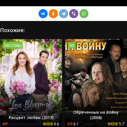
Похожие:
HD (720p)
SD
Обреченные на войну
Расцвет любви (2017)
(2008)
6.6
6.1
5.7