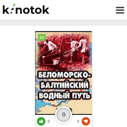
SD
0
0
0