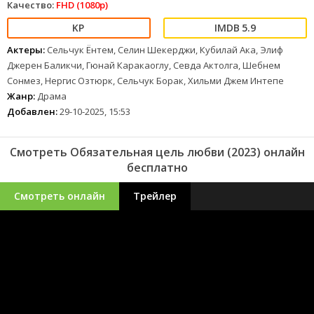
Качество:
FHD (1080p)
5.9
Актеры:
Сельчук Ёнтем, Селин Шекерджи, Кубилай Ака, Элиф
Джерен Баликчи, Гюнай Каракаоглу, Севда Актолга, Шебнем
Сонмез, Нергис Озтюрк, Сельчук Борак, Хильми Джем Интепе
Жанр:
Драма
Добавлен:
29-10-2025, 15:53
Смотреть Обязательная цель любви (2023) онлайн
бесплатно
Смотреть онлайн
Трейлер