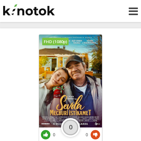
FHD (1080p)
0
0
0