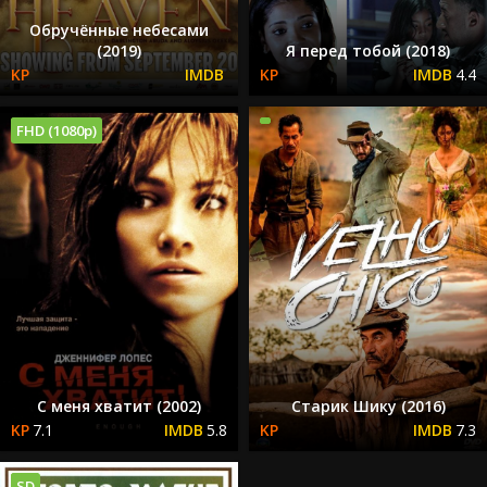
Обручённые небесами
(2019)
Я перед тобой (2018)
4.4
FHD (1080p)
С меня хватит (2002)
Старик Шику (2016)
7.1
5.8
7.3
SD