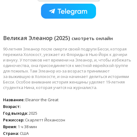
Великая Элеанор (2025)
смотреть онлайн
90-летняя Элеанор после смерти своей подруги Бесси, которая
пережила Холокост, уезжает из Флориды в Нью-Йорк к дочери
и внуку. У потомков нет времени на Элеанор, и, чтобы избежать
одиночества, она присоединяется к местной еврейской группе
для пожилых. Там Элеанор из-за возраста принимают
за выжившую в Холокосте, и она начинает делиться историями
Бесси. Особое внимание история женщины уделяет 19-летняя
студентка Нина, которая учится на журналиста.
Название:
Eleanor the Great
Возраст:
Год выхода:
2025
Режиссер:
Скарлетт Йоханссон
Время:
1 ч 38 мин
Страна:
США