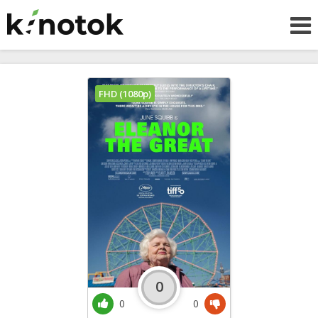
FHD (1080p)
0
0
0