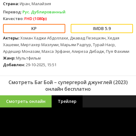
Страна:
Иран, Малайзия
Перевод:
Рус. Дублированный
Качество:
FHD (1080p)
5.9
Актеры:
Хоман Хаджи Абдоллахи, Джавад Пезешкян, Хедая
Хашеми, Миртахер Мазлуми, Марьям Радпур, Турай Наср,
Ардешир Моназам, Махса Эрфани, Алиреза Дибадж, Пуя Фахими
Жанр:
Мультфильм
Добавлен:
29-10-2025, 15:51
Смотреть Баг Бой – супергерой джунглей (2023)
онлайн бесплатно
Смотреть онлайн
Трейлер