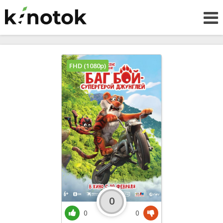
FHD (1080p)
0
0
0