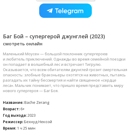
Баг Бой – супергерой джунглей (2023)
смотреть онлайн
Маленький Моусен — большой поклонник супергероев
и любитель приключений. Однажды во время семейной поездки
он попадает в волшебный лес и встречает Тигрулю.
Оказывается, что всем обитателям джунглей грозит смертельная
опасность: злобные браконьеры охотятся на животных, пытаясь
разгадать их тайну бессмертия и найти священное «сердце
леса». Мальчик понимает, что пришло время представить миру
нового супергероя — Баг Боя.
Название:
Bache Zerang
Возраст:
6+
Год выхода:
2023
Режиссер:
Бехнуд Некоэй
Время:
1 ч 25 мин