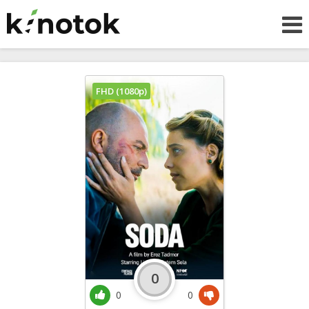
FHD (1080p)
0
0
0