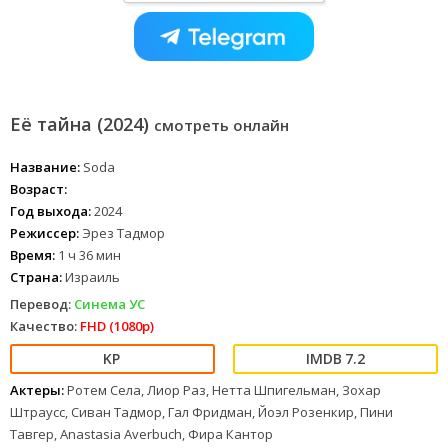
Её тайна (2024)
смотреть онлайн
Название:
Soda
Возраст:
Год выхода:
2024
Режиссер:
Эрез Тадмор
Время:
1 ч 36 мин
Страна:
Израиль
Перевод:
Синема УС
Качество:
FHD (1080p)
7.2
Актеры:
Ротем Села, Лиор Раз, Нетта Шпигельман, Зохар
Штраусс, Сиван Тадмор, Гал Фридман, Йоэл Розенкир, Пини
Тавгер, Anastasia Averbuch, Фира Кантор