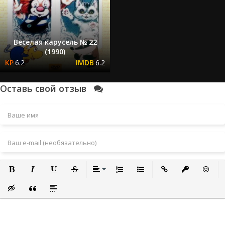
Веселая карусель № 22
(1990)
6.2
6.2
Оставь свой отзыв
Полужирный
Курсив
Подчеркнутый
Зачеркнутый
Выравнивание
Нумерованный список
Маркированный список
Вставить ссылку
Вставить за
Встави
Вставка скрытого текста
Вставка цитаты
Вставка спойлера