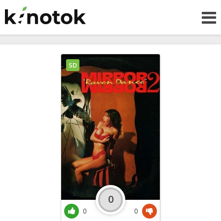
SD
0
0
0