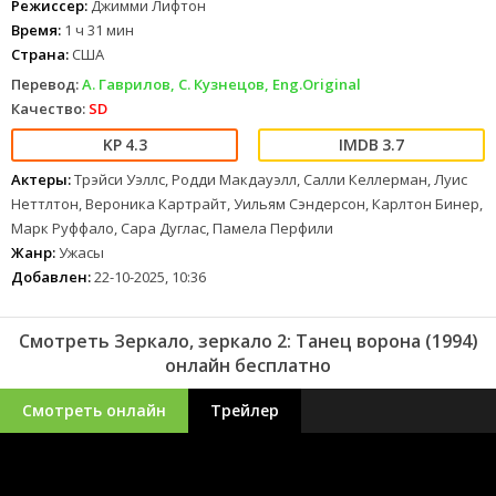
Режиссер:
Джимми Лифтон
желания Марли...
Время:
1 ч 31 мин
Страна:
США
Перевод:
А. Гаврилов, С. Кузнецов, Eng.Original
Качество:
SD
4.3
3.7
Актеры:
Трэйси Уэллс, Родди Макдауэлл, Салли Келлерман, Луис
Неттлтон, Вероника Картрайт, Уильям Сэндерсон, Карлтон Бинер,
Марк Руффало, Сара Дуглас, Памела Перфили
Жанр:
Ужасы
Добавлен:
22-10-2025, 10:36
Смотреть Зеркало, зеркало 2: Танец ворона (1994)
онлайн бесплатно
Смотреть онлайн
Трейлер