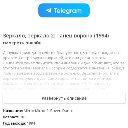
Зеркало, зеркало 2: Танец ворона (1994)
смотреть онлайн
Девушка приходит в себя и обнаруживает, что она находится в
приюте. Сестра Аджа говорит ей, что она должна спать.
Пациентка хочет почитать свой дневник. Аджа объясняет, что те
глупости о злом зеркале, которые содержатся в дневнике, окажут
только вредное воздействие на больную. Ведь никакого зла в
зеркале не существует. Само зеркало находится в этой же
комнате, покрытое толстым покрывалом. Чтобы доказать
правдивость своих слов, Аджа срывает покрывало. Зло
вырывается наружу и ослепляет медсестру.Проходит 17 лет. В
Развернуть описание
приют приезжают Марли и ее брат Джеффри вместе с
товарищами. Один из парней в укромном месте находит кучу
старой одежды. Молодые люди с удивлением видят, что поверх
Название:
Mirror Mirror 2: Raven Dance
одежды лежит ожерелье с крестом. Один парень берет ожерелье,
Возраст:
18+
тряпье падает, а под ним оказывается большое старое зеркало.
Год выхода:
1994
Вскоре в доме начинают исполняться самые отвратительные