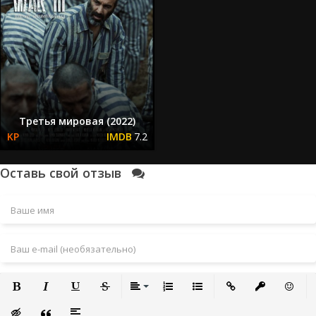
Третья мировая (2022)
7.2
Оставь свой отзыв
Полужирный
Курсив
Подчеркнутый
Зачеркнутый
Выравнивание
Нумерованный список
Маркированный список
Вставить ссылку
Вставить за
Встави