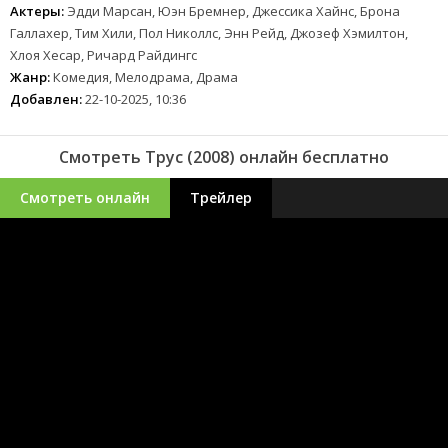
Актеры:
Эдди Марсан, Юэн Бремнер, Джессика Хайнс, Брона
Галлахер, Тим Хили, Пол Николлс, Энн Рейд, Джозеф Хэмилтон,
Хлоя Хесар, Ричард Райдингс
Жанр:
Комедия, Мелодрама, Драма
Добавлен:
22-10-2025, 10:36
Смотреть Трус (2008) онлайн бесплатно
Смотреть онлайн
Трейлер