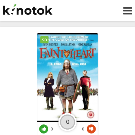
SD
0
0
0