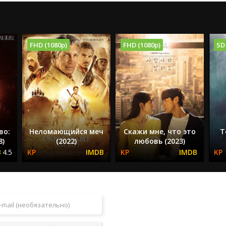
FHD (1080p)
FHD (1080p)
SD
во:
Неломающийся меч
Скажи мне, что это
Т
8)
(2022)
любовь (2023)
4.5