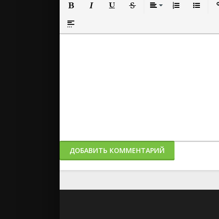
Полужирный
Курсив
Подчеркнутый
Зачеркнутый
Выравнивание
Нумерованный
Маркиро
Вс
Вставка спойлера
ДОБАВИТЬ КОММЕНТАРИЙ