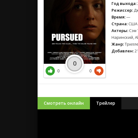
Год выхода:
Режиссер:
Дж
Время:
—
Страна:
США
Актеры:
Сэм 
Наринский, Al
Жанр:
Трилл
Добавлен:
21
0
0
0
Смотреть онлайн
Трейлер