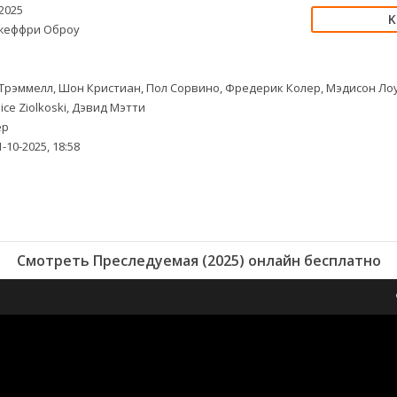
2025
еффри Оброу
Трэммелл, Шон Кристиан, Пол Сорвино, Фредерик Колер, Мэдисон Лоул
ice Ziolkoski, Дэвид Мэтти
ер
-10-2025, 18:58
Смотреть Преследуемая (2025) онлайн бесплатно