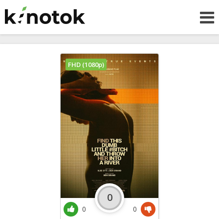
FHD (1080p)
0
0
0