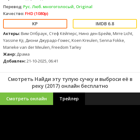
Перевод:
Рус. Люб. многоголосый, Original
Качество:
FHD (1080p)
6.8
Актеры:
Вим Опбраук, Стеф Кёйперс, Нино ден Брейв, Mirre Licht,
Yassine Kji, Диони Джурадо-Гомес, Koen Kreulen, Senna Fokke,
Marieke van der Meulen, Freedom Tarley
Жанр:
Драма
Добавлен:
21-10-2025, 06:41
Смотреть Найди эту тупую сучку и выброси её в
реку (2017) онлайн бесплатно
Смотреть онлайн
Трейлер