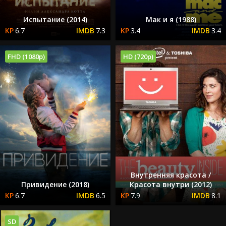
Испытание (2014)
Мак и я (1988)
6.7
7.3
3.4
3.4
FHD (1080p)
HD (720p)
Внутренняя красота /
Привидение (2018)
Красота внутри (2012)
6.7
6.5
7.9
8.1
SD