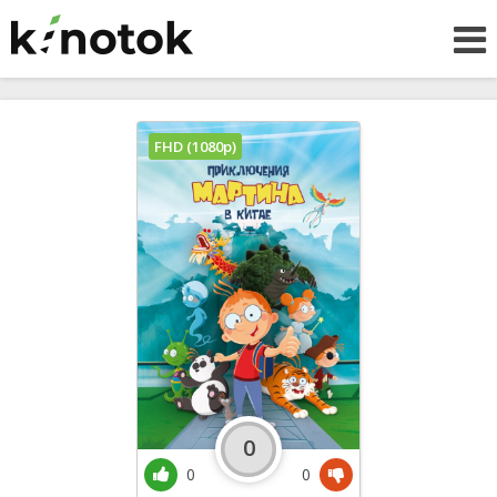
FHD (1080p)
0
0
0