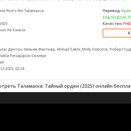
ne Rice's the Talamasca
Перевод:
Крав
Eng.Original, 
2025
Качество:
FHD 
он Ли Хэнкок
лас Дентон, Уильям Фихтнер, Ahmad Sakhi, Molly Osborne, Роберт Гу
Мэйси Ричардсон-Селлерс
зи
12-2025, 02:24
треть Таламаска: Тайный орден (2025) онлайн беспл