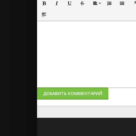
Полужирный
Курсив
Подчеркнутый
Зачеркнутый
Выравнивание
Нумерованный
Маркиро
Вс
Вставка спойлера
ДОБАВИТЬ КОММЕНТАРИЙ