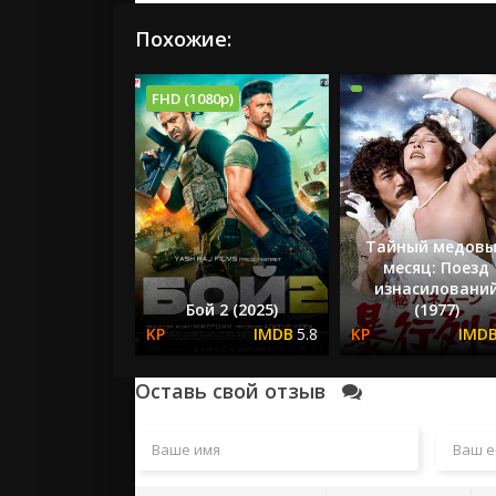
Похожие:
FHD (1080p)
Тайный медов
месяц: Поезд
изнасиловани
Бой 2 (2025)
(1977)
5.8
Оставь свой отзыв