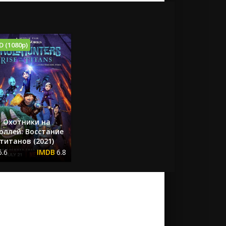
D (1080p)
Охотники на
оллей: Восстание
титанов (2021)
6.6
6.8