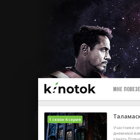
МНЕ ПОВЕЗЕ
Таламаск
1 сезон 6 серия
Участники се
дневники вам
узнать больш