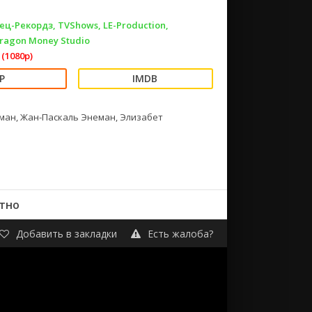
ец-Рекордз, TVShows, LE-Production,
Dragon Money Studio
(1080p)
дман, Жан-Паскаль Энеман, Элизабет
атно
Добавить в закладки
Есть жалоба?