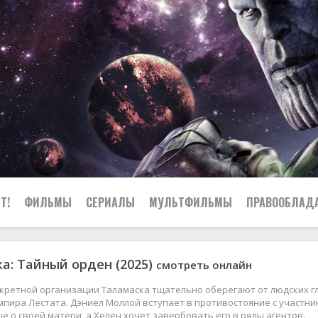
Т!
ФИЛЬМЫ
СЕРИАЛЫ
МУЛЬТФИЛЬМЫ
ПРАВООБЛАД
а: Тайный орден (2025)
смотреть онлайн
кретной организации Таламаска тщательно оберегают от людских гла
пира Лестата. Дэниел Моллой вступает в противостояние с участни
е о своей матери, а Хелен хочет завербовать его в ряды агентов.