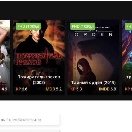
FHD (1080p)
FHD (1080p)
FH
ый
й
Пожиратель грехов
тр
(2003)
Тайный орден (2019)
4.6
6.6
5.2
6.3
6.8