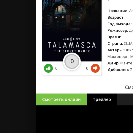
Название:
An
Возраст:
Год выхода:
Режиссер:
Дж
Время:
Страна:
США
Актеры:
Нико
Макговерн, 
0
Жанр:
Фэнте
0
0
Добавлен:
7-
Смо
Смотреть онлайн
Трейлер