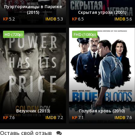
Пуэрториканцы в Париже
(2015)
Скрытая угроза (2001)
5.2
5.3
6.5
5.6
HD (720p)
FHD (1080p)
Везунчик (2013)
Голубая кровь (2010)
7.6
7.2
7.1
7.6
Оставь свой отзыв