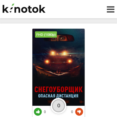
FHD (1080p)
0
0
0