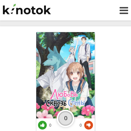
0
0
0