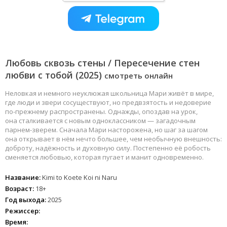
Любовь сквозь стены / Пересечение стен
любви с тобой (2025)
смотреть онлайн
Неловкая и немного неуклюжая школьница Мари живёт в мире,
где люди и звери сосуществуют, но предвзятость и недоверие
по-прежнему распространены. Однажды, опоздав на урок,
она сталкивается с новым одноклассником — загадочным
парнем-зверем. Сначала Мари насторожена, но шаг за шагом
она открывает в нём нечто большее, чем необычную внешность:
доброту, надёжность и духовную силу. Постепенно её робость
сменяется любовью, которая пугает и манит одновременно.
Название:
Kimi to Koete Koi ni Naru
Возраст:
18+
Год выхода:
2025
Режиссер:
Время: