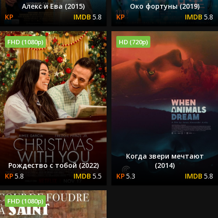
Алекс и Ева (2015)
Око фортуны (2019)
5.8
5.8
FHD (1080p)
HD (720p)
Когда звери мечтают
Рождество с тобой (2022)
(2014)
5.8
5.5
5.3
5.8
FHD (1080p)