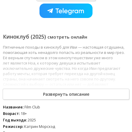
Киноклуб (2025)
смотреть онлайн
Пятничные походы в киноклуб для Иви — настоящая отдушина,
помогающая хоть ненадолго попасть из реальности в мир грез.
Её верным спутником в этом кинопутешествии уже много
лет является Ноа, к которому девушка испытывает
исключительно дружеские чувства. Но когда Иви предлагают
работу мечты, которая требует переезда на другой конец
страны, она начинает смотреть на него совсем по-другому.
Сложностей к выбору — остаться или нет — добавляют
эксцентричные мама и сестра Иви, а также её парень Джош.
Развернуть описание
Название:
Film Club
Возраст:
18+
Год выхода:
2025
Режиссер:
Катрин Морсхэд