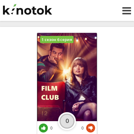
1 сезон 6 серия
0
0
0