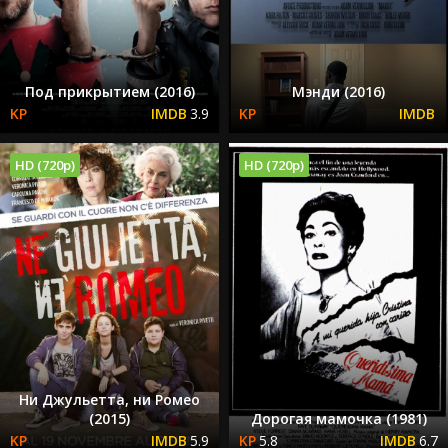
Под прикрытием (2016)
Мэнди (2016)
3.9
HD (720p)
HD (720p)
Ни Джульетта, ни Ромео
(2015)
Дорогая мамочка (1981)
5.9
5.8
6.7