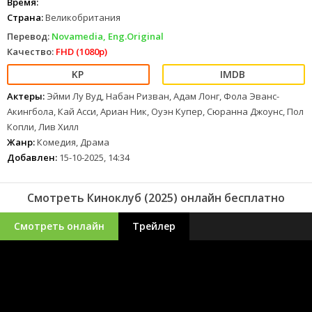
Время:
Страна:
Великобритания
Перевод:
Novamedia, Eng.Original
Качество:
FHD (1080p)
Актеры:
Эйми Лу Вуд, Набан Ризван, Адам Лонг, Фола Эванс-
Акингбола, Кай Асси, Ариан Ник, Оуэн Купер, Сюранна Джоунс, Пол
Копли, Лив Хилл
Жанр:
Комедия, Драма
Добавлен:
15-10-2025, 14:34
Смотреть Киноклуб (2025) онлайн бесплатно
Смотреть онлайн
Трейлер