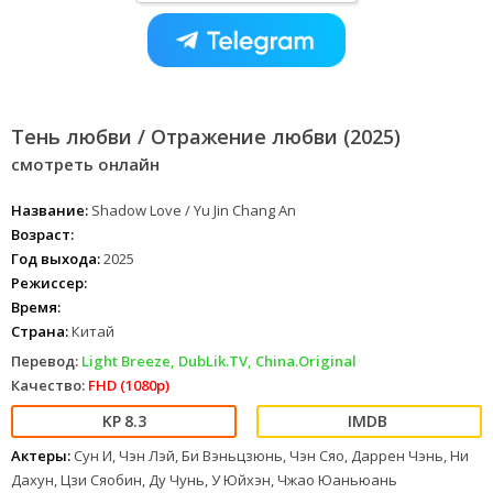
Тень любви / Отражение любви (2025)
смотреть онлайн
Название:
Shadow Love / Yu Jin Chang An
Возраст:
Год выхода:
2025
Режиссер:
Время:
Страна:
Китай
Перевод:
Light Breeze, DubLik.TV, China.Original
Качество:
FHD (1080p)
8.3
Актеры:
Сун И, Чэн Лэй, Би Вэньцзюнь, Чэн Сяо, Даррен Чэнь, Ни
Дахун, Цзи Сяобин, Ду Чунь, У Юйхэн, Чжао Юаньюань