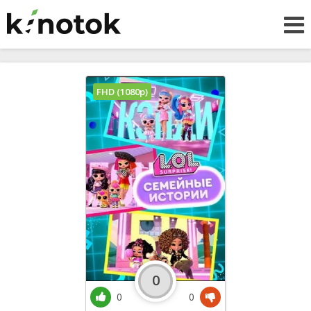
FHD (1080p)
0
0
0