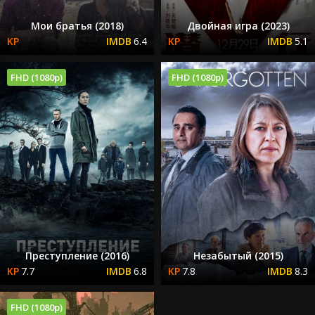
Мои братья (2018)
Двойная игра (2023)
6.4
5.1
FHD (1080p)
FHD (1080p)
Преступление (2016)
Незабытый (2015)
7.7
6.8
7.8
8.3
FHD (1080p)