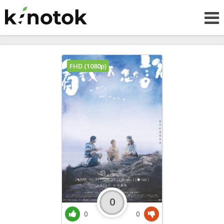
FHD (1080p)
0
0
0