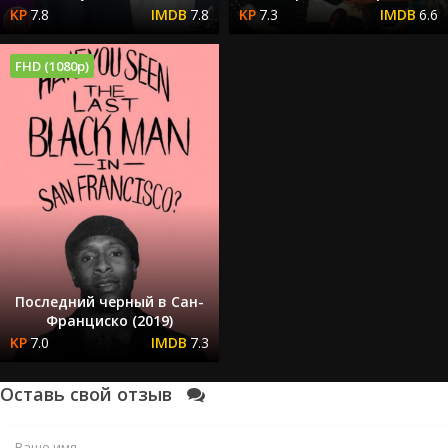
7.8
7.8
7.3
6.6
FHD (1080p)
Последний черный в Сан-
Франциско (2019)
7.0
7.3
Оставь свой отзыв