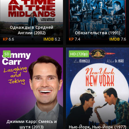
Однажды в Средней
Англии (2002)
Обязательства (1991)
6.6
6.2
7.4
7.6
SD
HD (720p)
Джимми Карр: Смеясь и
шутя (2013)
Нью-Йорк, Нью-Йорк (1977)