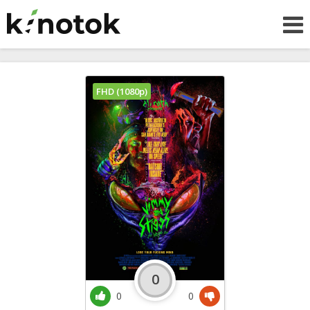
FHD (1080p)
0
0
0