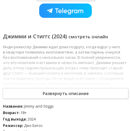
Джимми и Стиггс (2024)
смотреть онлайн
Инди-режиссёр Джимми ждал дома подругу, когда вдруг у него
в квартире появились инопланетяне, а затем парень очнулся
без воспоминаний о нескольких часах. В полной уверенности,
что его похитили и вставили в челюсть имплант, Джимми решает
дать отпор гадким пришельцам, когда к нему приходит старый
друг Стиггс — бывший коллега и алкоголик в завязке, с которым
они не виделись полгода. Он не верит в историю с похищением,
приятели ругаются, и в этот момент инопланетные гости
заявляются снова. И намерения у них самые гнусные.
Развернуть описание
Название:
Jimmy and Stiggs
Возраст:
18+
Год выхода:
2024
Режиссер:
Джо Бегос