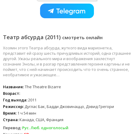
Театр абсурда (2011)
смотреть онлайн
Хозяин этого Театра абсурда, жуткого вида марионетка,
представит ей сразу шесть причудливых историй, одна страшнее
другой. Ужасы реального мира и воображения захлестнут
сознание Энолы, и в разгар представления героиня картины и не
поймет, что с ней начинает происходить что-то очень странное,
необратимое и ужасающее…
Название:
The Theatre Bizarre
Возраст:
Год выхода:
2011
Режиссер:
Дуглас Бак, Бадди Джовинаццо, Дэвид Грегори
Время:
1 ч 54 мин
Страна:
Канада, США, Франция
Перевод:
Рус. Люб. одноголосый