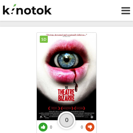
SD
0
0
0