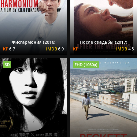
Фисгармония (2016)
После свадьбы (2017)
6.7
6.9
4.5
SD
FHD (1080p)