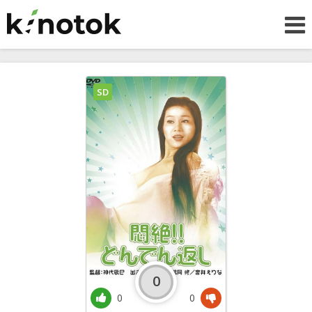
SD
0
0
0