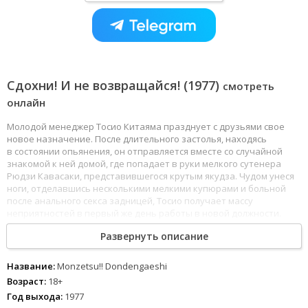
Сдохни! И не возвращайся! (1977)
смотреть
онлайн
Молодой менеджер Тосио Китаяма празднует с друзьями свое
новое назначение. После длительного застолья, находясь
в состоянии опьянения, он отправляется вместе со случайной
знакомой к ней домой, где попадает в руки мелкого сутенера
Рюдзи Кавасаки, представившегося крутым якудза. Чудом унеся
ноги, отделавшись несколькими мелкими купюрами и больной
после анального секса задницей, Тосио получает массу
неприятностей в первый же день работы в новой должности.
После чего отправляется заливать огорчение литрами саке
Развернуть описание
в компании девушек легкого поведения и снова попадает в лапы
Рюдзи. После этой встречи Тосио окончательно исчезает,
а вместо него появляется очаровательная дама экзотической
Название:
Monzetsu!! Dondengaeshi
наружности, которая охотно принимается помогать Кавасаки
Возраст:
18+
в нелегком деле уличного сутенёрства.
Год выхода:
1977