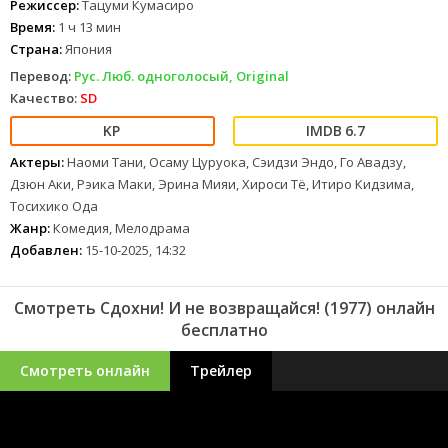
Режиссер:
Тацуми Кумасиро
Время:
1 ч 13 мин
Страна:
Япония
Перевод:
Рус. Люб. одноголосый, Original
Качество:
SD
6.7
Актеры:
Наоми Тани, Осаму Цуруока, Сэидзи Эндо, Го Авадзу,
Дзюн Аки, Рэика Маки, Эрина Мияи, Хироси Тё, Итиро Кидзима,
Тосихико Ода
Жанр:
Комедия, Мелодрама
Добавлен:
15-10-2025, 14:32
Смотреть Сдохни! И не возвращайся! (1977) онлайн
бесплатно
Смотреть онлайн
Трейлер