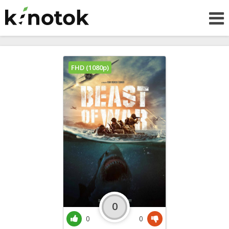
FHD (1080p)
0
0
0