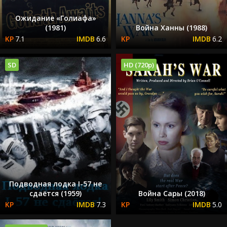
Ожидание «Голиафа»
(1981)
Война Ханны (1988)
7.1
6.6
6.2
SD
HD (720p)
Подводная лодка I-57 не
сдаётся (1959)
Война Сары (2018)
7.3
5.0