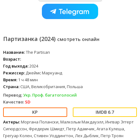
Партизанка (2024)
смотреть онлайн
Название:
The Partisan
Возраст:
Год выхода:
2024
Режиссер:
Джеймс Маркуанд
Время:
1 ч 48 мин
Страна:
США, Великобритания, Польша
Перевод:
Укр. Проф. багатоголосий
Качество:
SD
6.7
Актеры:
Моргана Полански, Малкольм Макдауэлл, Ингвар Эггерт
Сигюрдссон, Фредерик Шмидт, Петр Адамчик, Агата Кулеша,
Грегуар Колен, Стивен Уоддингтон, Лех Дыблик, Петр Троян