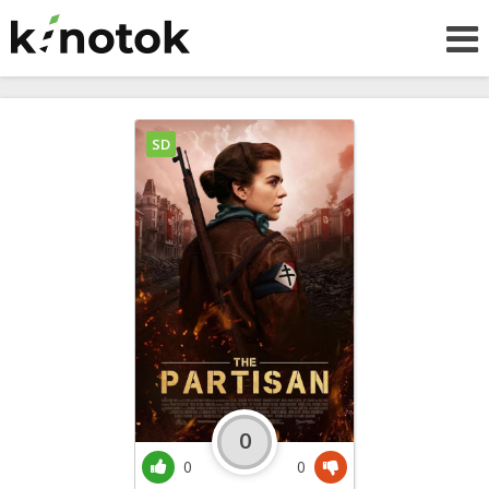
SD
0
0
0