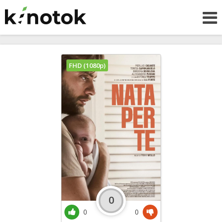
FHD (1080p)
0
0
0