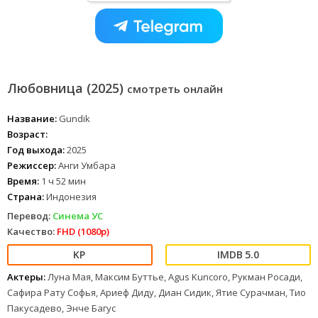
Любовница (2025)
смотреть онлайн
Название:
Gundik
Возраст:
Год выхода:
2025
Режиссер:
Анги Умбара
Время:
1 ч 52 мин
Страна:
Индонезия
Перевод:
Синема УС
Качество:
FHD (1080p)
5.0
Актеры:
Луна Мая, Максим Буттье, Agus Kuncoro, Рукман Росади,
Сафира Рату Софья, Ариеф Диду, Диан Сидик, Ятие Сурачман, Тио
Пакусадево, Энче Багус