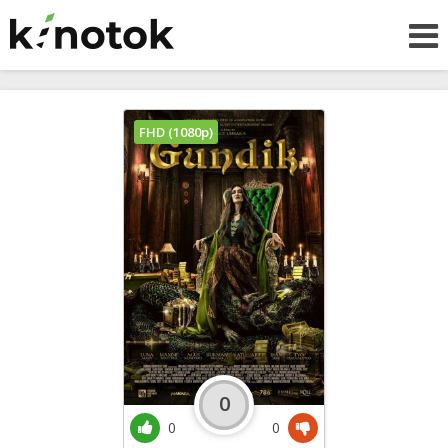
FHD (1080p)
0
0
0