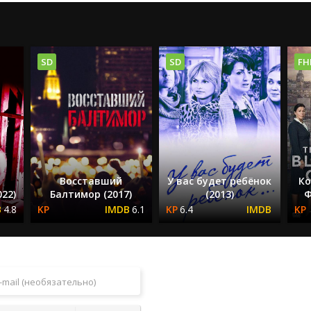
SD
SD
FH
Восставший
У вас будет ребёнок
Ко
22)
Балтимор (2017)
(2013)
Ф
4.8
6.1
6.4