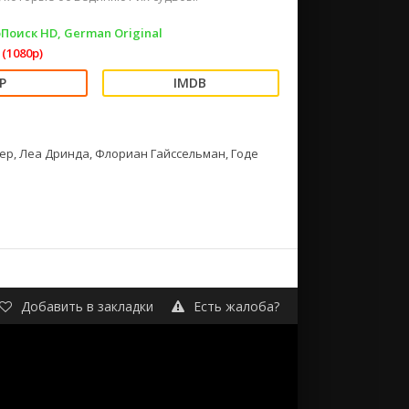
Поиск HD, German Original
(1080p)
ер, Леа Дринда, Флориан Гайссельман, Годе
Добавить в закладки
Есть жалоба?