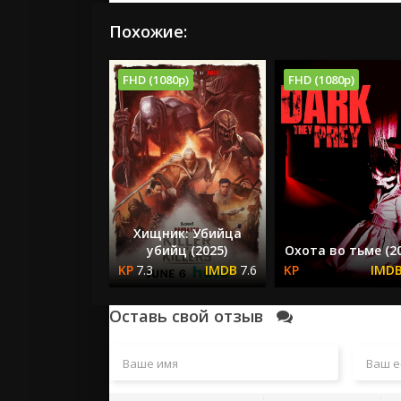
Похожие:
FHD (1080p)
FHD (1080p)
Хищник: Убийца
убийц (2025)
Охота во тьме (20
7.3
7.6
Оставь свой отзыв