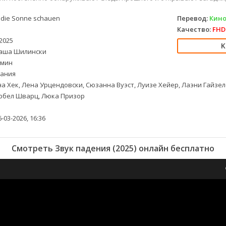
 die Sonne schauen
Перевод:
Кино
Качество:
FHD 
2025
ша Шилински
 мин
ания
а Хек, Лена Урцендовски, Сюзанна Вуэст, Луизе Хейер, Лаэни Гайзел
арбел Шварц, Люка Призор
-03-2026, 16:36
Смотреть Звук падения (2025) онлайн бесплатно