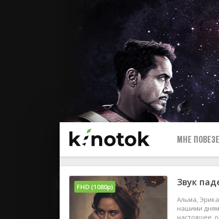
МНЕ ПОВЕЗЕ
Звук пад
FHD (1080p)
Альма, Эрика
нашими днями
настоящее, 