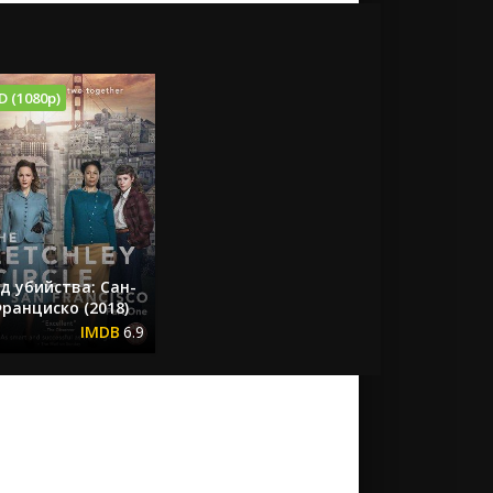
D (1080p)
д убийства: Сан-
ранциско (2018)
6.9