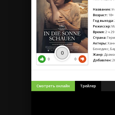
Название:
In
Возраст:
18+
Год выхода:
Режиссер:
Ма
Время:
2 ч 29
Страна:
Герм
Актеры:
Ханн
Бенедикс, Б
0
Жанр:
Драма
0
0
Добавлен:
26
Смотреть онлайн
Трейлер