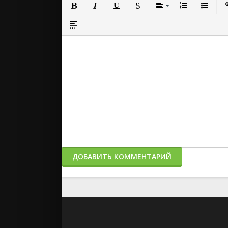
Полужирный
Курсив
Подчеркнутый
Зачеркнутый
Выравнивание
Нумерованный
Маркиро
Вс
Вставка спойлера
ДОБАВИТЬ КОММЕНТАРИЙ