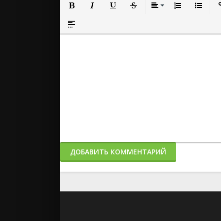
Полужирный
Курсив
Подчеркнутый
Зачеркнутый
Выравнивание
Нумерованный
Маркиро
Вс
Вставка спойлера
ДОБАВИТЬ КОММЕНТАРИЙ