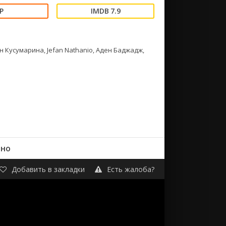
7.9
н Кусумарина, Jefan Nathanio, Аден Баджадж,
тно
Добавить в закладки
Есть жалоба?