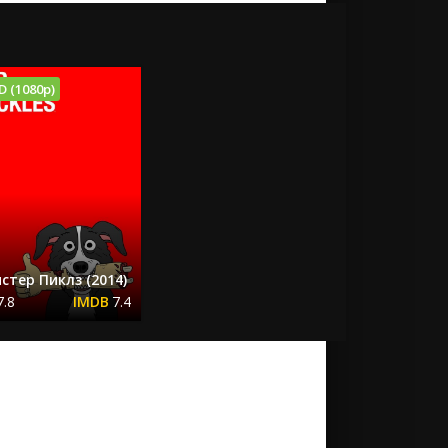
D (1080p)
стер Пиклз (2014)
7.8
7.4