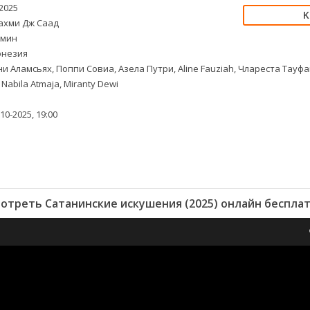
2025
хми Дж Саад
 мин
незия
и Аламсьях, Поппи Совиа, Азела Путри, Aline Fauziah, Члареста Тауфа
 Nabila Atmaja, Miranty Dewi
10-2025, 19:00
отреть Сатанинские искушения (2025) онлайн беспла