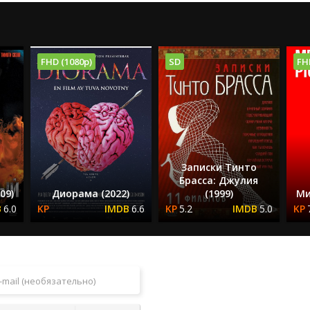
FHD (1080p)
SD
FH
Записки Тинто
Брасса: Джулия
09)
Диорама (2022)
(1999)
Ми
6.0
6.6
5.2
5.0