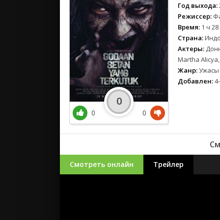
Год выхода:
Режиссер:
Фа
Время:
1 ч 28
Страна:
Индо
Актеры:
Донн
Martha Alicya,
Жанр:
Ужасы
Добавлен:
4-
0
0
0
См
Смотреть онлайн
Трейлер