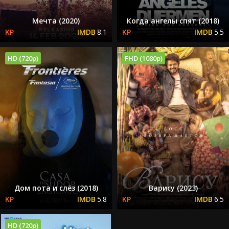
Мечта (2020)
Когда ангелы спят (2018)
8.1
5.5
HD (720p)
FHD (1080p)
Дом пота и слёз (2018)
Варису (2023)
5.8
6.5
HD (720p)