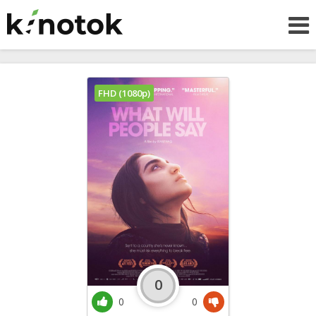
FHD (1080p)
0
0
0