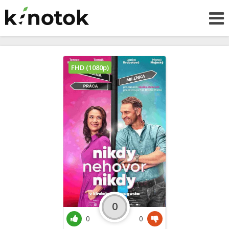
FHD (1080p)
0
0
0