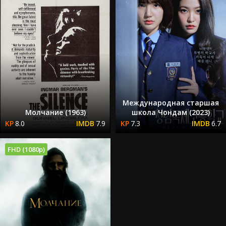
Международная старшая
Молчание (1963)
школа Чондам (2023)
8.0
7.9
7.3
6.7
FHD (1080p)