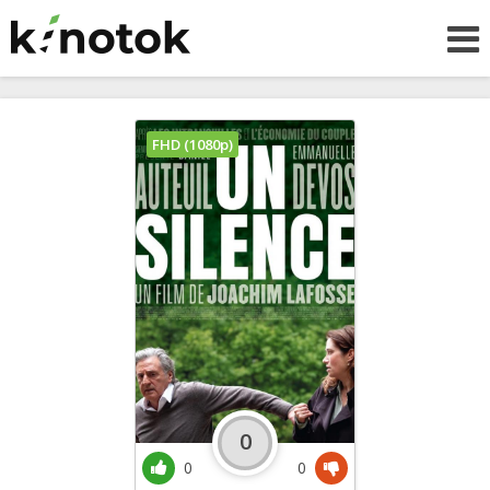
FHD (1080p)
0
0
0