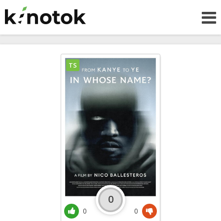
TS
0
0
0