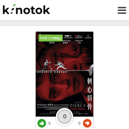
FHD (1080p)
0
0
0