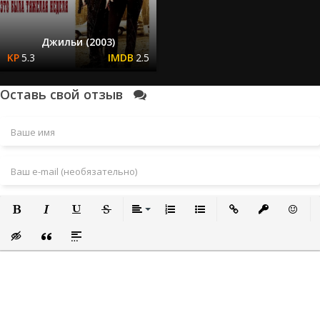
Джильи (2003)
5.3
2.5
Оставь свой отзыв
Полужирный
Курсив
Подчеркнутый
Зачеркнутый
Выравнивание
Нумерованный список
Маркированный список
Вставить ссылку
Вставить за
Встави
Вставка скрытого текста
Вставка цитаты
Вставка спойлера