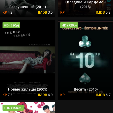
Гвоздика и Кардамон
Разрушенный (2011)
(2018)
4.2
3.5
5.8
HD (720p)
HD (720p)
Новые жильцы (2009)
Десять (2010)
7.3
6.9
6.7
FHD (1080p)