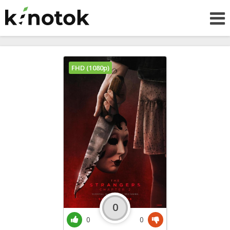
FHD (1080p)
0
0
0