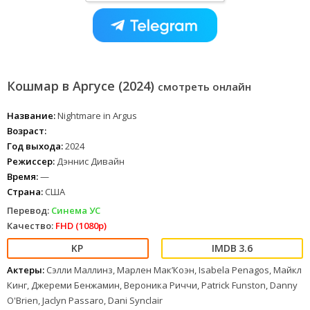
Кошмар в Аргусе (2024)
смотреть онлайн
Название:
Nightmare in Argus
Возраст:
Год выхода:
2024
Режиссер:
Дэннис Дивайн
Время:
—
Страна:
США
Перевод:
Синема УС
Качество:
FHD (1080p)
3.6
Актеры:
Сэлли Маллинз, Марлен Мак’Коэн, Isabela Penagos, Майкл
Кинг, Джереми Бенжамин, Вероника Риччи, Patrick Funston, Danny
O'Brien, Jaclyn Passaro, Dani Synclair