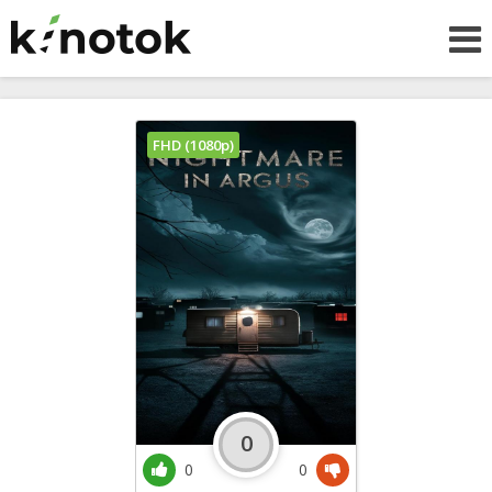
FHD (1080p)
0
0
0