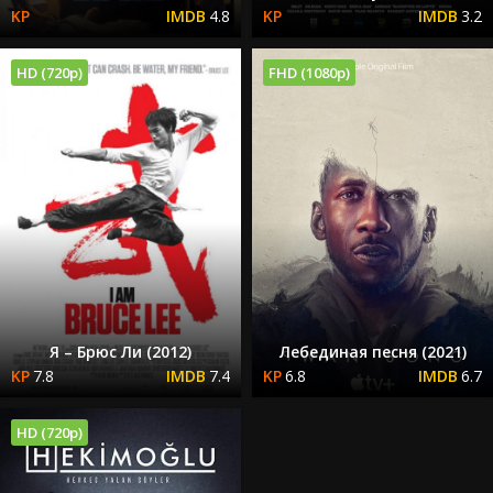
4.8
3.2
HD (720p)
FHD (1080p)
Я – Брюс Ли (2012)
Лебединая песня (2021)
7.8
7.4
6.8
6.7
HD (720p)