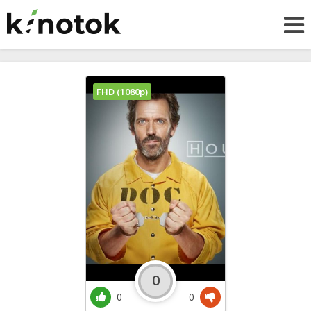
FHD (1080p)
0
0
0