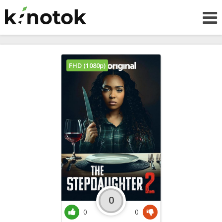
FHD (1080p)
0
0
0