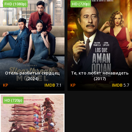
FHD (1080p)
HD (720p)
Отель разбитых сердцец
Те, кто любят ненавидеть
(2024)
(2017)
7.1
5.7
HD (720p)