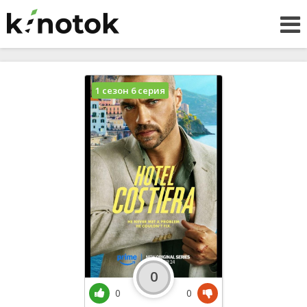
1 сезон 6 серия
0
0
0