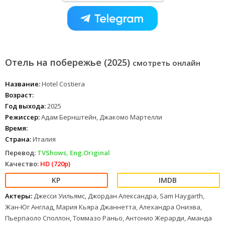
Отель на побережье (2025)
смотреть онлайн
Название:
Hotel Costiera
Возраст:
Год выхода:
2025
Режиссер:
Адам Бернштейн, Джакомо Мартелли
Время:
Страна:
Италия
Перевод:
TVShows, Eng.Original
Качество:
HD (720p)
Актеры:
Джесси Уильямс, Джордан Александра, Sam Haygarth,
Жан-Юг Англад, Мария Кьяра Джаннетта, Алехандра Ониэва,
Пьерпаоло Споллон, Томмазо Раньо, Антонио Жерарди, Аманда