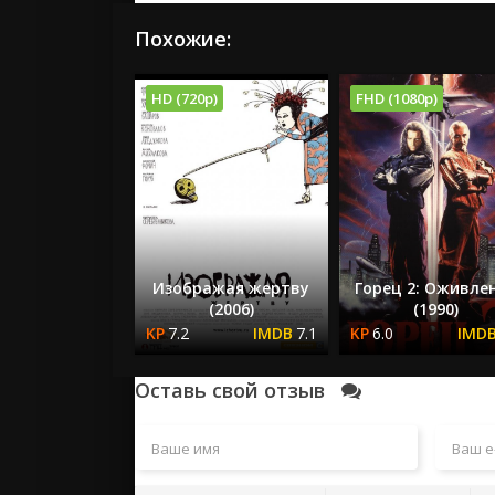
Похожие:
HD (720p)
FHD (1080p)
Изображая жертву
Горец 2: Оживле
(2006)
(1990)
7.2
7.1
6.0
Оставь свой отзыв