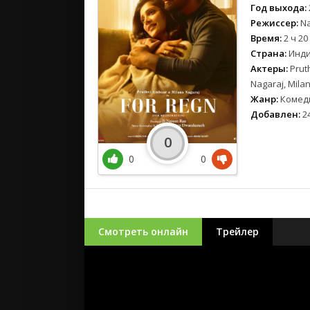
Год выхода:
Режиссер:
Na
Время:
2 ч 20
Страна:
Инд
Актеры:
Prut
Nagaraj, Mila
Жанр:
Комед
Добавлен:
24
0
0
0
Смотреть онлайн
Трейлер