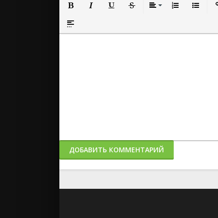
Полужирный
Курсив
Подчеркнутый
Зачеркнутый
Выравнивание
Нумерованный
Маркиро
Вс
Вставка спойлера
ДОБАВИТЬ КОММЕНТАРИЙ