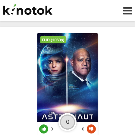
FHD (1080p)
0
0
0