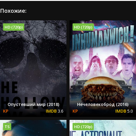
Похожие:
HD (720p)
HD (720p)
Опустевший мир (2018)
Нечеловекоброд (2016)
3.6
5.0
TS
HD (720p)