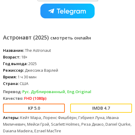
Астронавт (2025)
смотреть онлайн
Название:
The Astronaut
Возраст:
18+
Год выхода:
2025
Режиссер:
Джессика Варлей
Время:
1 ч 30 мин
Страна:
США
Перевод:
Рус. Дублированный, Eng.Original
Качество:
FHD (1080p)
5.0
4.7
Актеры:
Кейт Мара, Лоренс Фишбёрн, Гэбриел Луна, Ивана
Миличевич, Мейси Грэй, Scarlett Holmes, Реза Диако, Daniel Quirke,
Daiana Madeira, Ezrael MacTire