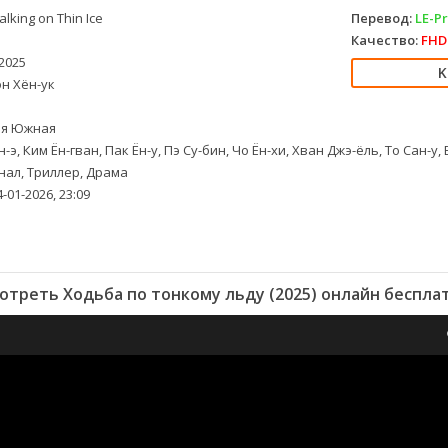
lking on Thin Ice
Перевод:
LE-Pr
Качество:
FHD 
2025
н Хён-ук
я Южная
-э, Ким Ён-гван, Пак Ён-у, Пэ Су-бин, Чо Ён-хи, Хван Джэ-ёль, То Сан-у
ал, Триллер, Драма
-01-2026, 23:09
отреть Ходьба по тонкому льду (2025) онлайн беспла