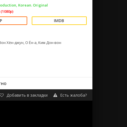
oduction, Korean. Original
(1080p)
, Вон Хён-джун, О Ён-а, Ким Дон-вон
тно
Добавить в закладки
Есть жалоба?