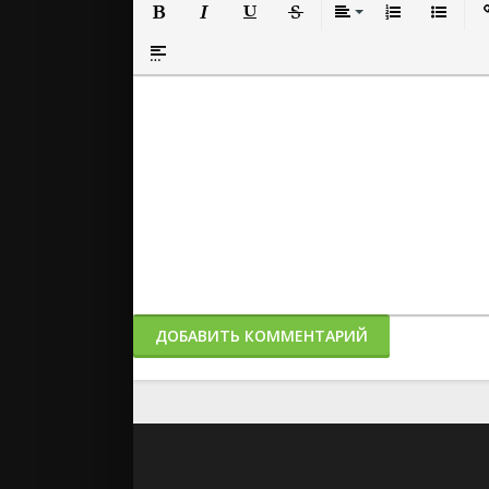
Полужирный
Курсив
Подчеркнутый
Зачеркнутый
Выравнивание
Нумерованный
Маркиро
Вс
Вставка спойлера
ДОБАВИТЬ КОММЕНТАРИЙ