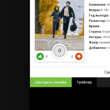
Название:
Wa
Возраст:
18+
Год выхода:
Режиссер:
Со
Время:
Страна:
Коре
Актеры:
Ли Ён
Жанр:
Кримин
Добавлен:
14
0
0
0
См
Смотреть онлайн
Трейлер