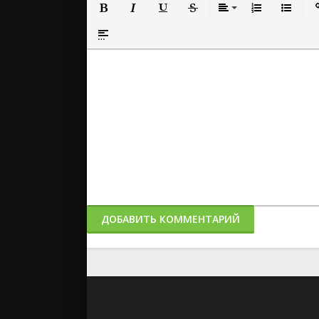
Полужирный
Курсив
Подчеркнутый
Зачеркнутый
Выравнивание
Нумерованный
Маркиро
Вс
Вставка спойлера
ДОБАВИТЬ КОММЕНТАРИЙ