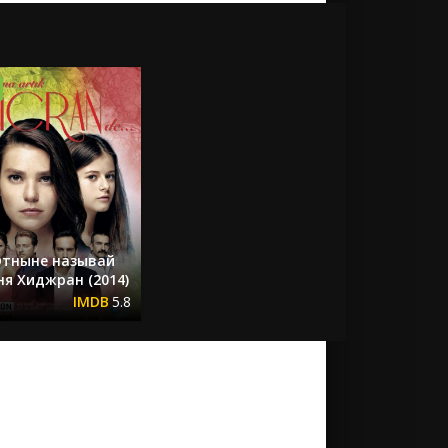
тныне называй
ня Хиджран (2014)
5.8