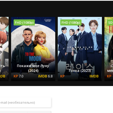
FHD (1080p)
FHD (1080p)
SD
ить
Покажи мне Луну
О
)
(2024)
Гонка (2023)
ме
7.0
6.8