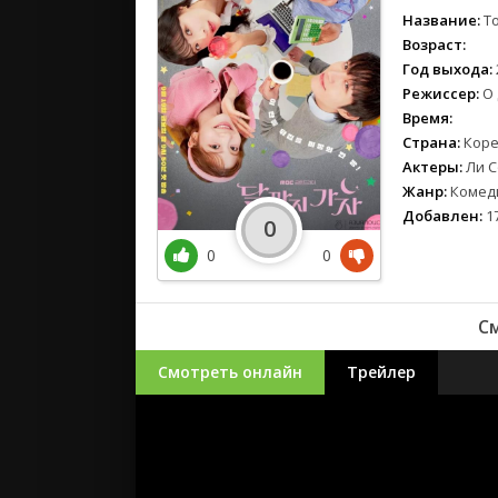
Название:
To
Возраст:
Год выхода:
Режиссер:
О 
Время:
Страна:
Коре
Актеры:
Ли С
Жанр:
Комеди
Добавлен:
17
0
0
0
См
Смотреть онлайн
Трейлер