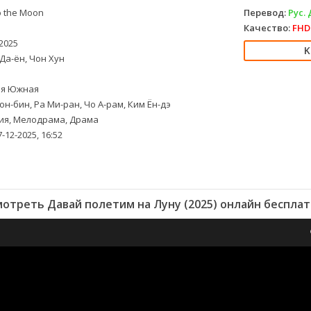
 the Moon
Перевод:
Рус.
Качество:
FHD 
2025
Да-ён, Чон Хун
я Южная
он-бин, Ра Ми-ран, Чо А-рам, Ким Ён-дэ
я, Мелодрама, Драма
-12-2025, 16:52
отреть Давай полетим на Луну (2025) онлайн беспла