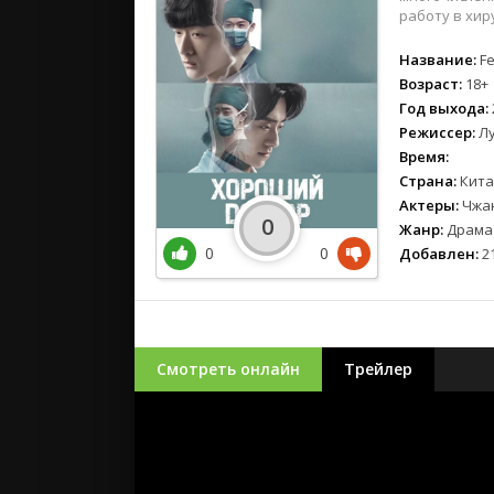
работу в хир
Название:
Fe
Возраст:
18+
Год выхода:
Режиссер:
Лу
Время:
Страна:
Кита
Актеры:
Чжан
0
Жанр:
Драма
0
0
Добавлен:
21
Смотреть онлайн
Трейлер