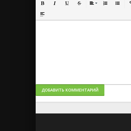
Полужирный
Курсив
Подчеркнутый
Зачеркнутый
Выравнивание
Нумерованный
Маркиро
Вс
Вставка спойлера
ДОБАВИТЬ КОММЕНТАРИЙ