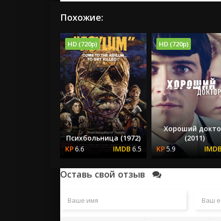
Похожие:
HD (720p)
HD (720p)
Хороший докто
Психбольница (1972)
(2011)
6.6
6.5
5.9
Оставь свой отзыв