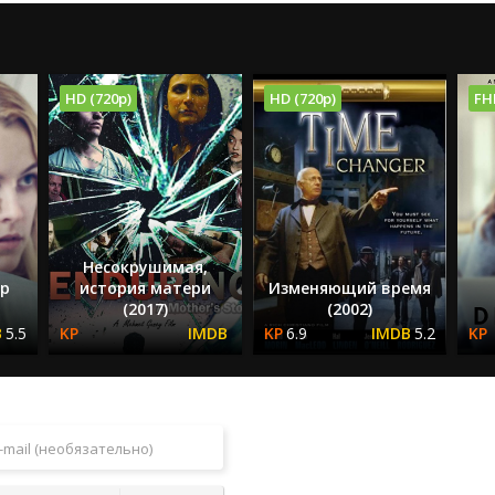
HD (720p)
HD (720p)
FH
Несокрушимая,
р
история матери
Изменяющий время
(2017)
(2002)
5.5
6.9
5.2