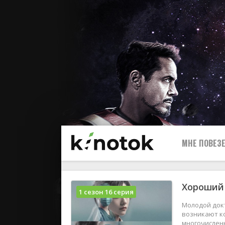
МНЕ ПОВЕЗЕ
Хороший 
1 сезон 16 серия
Молодой докт
возникают ко
многочислен