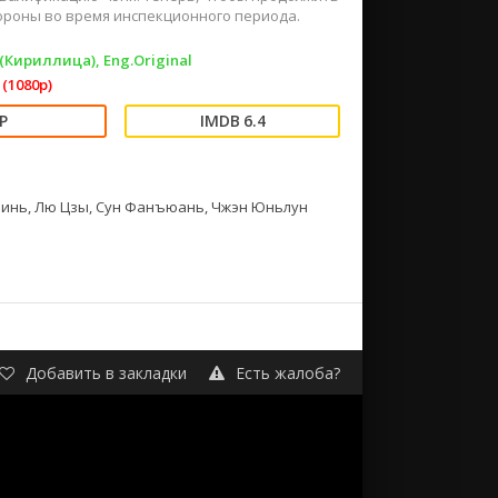
тороны во время инспекционного периода.
 (Кириллица), Eng.Original
(1080p)
6.4
олинь, Лю Цзы, Сун Фанъюань, Чжэн Юньлун
Добавить в закладки
Есть жалоба?