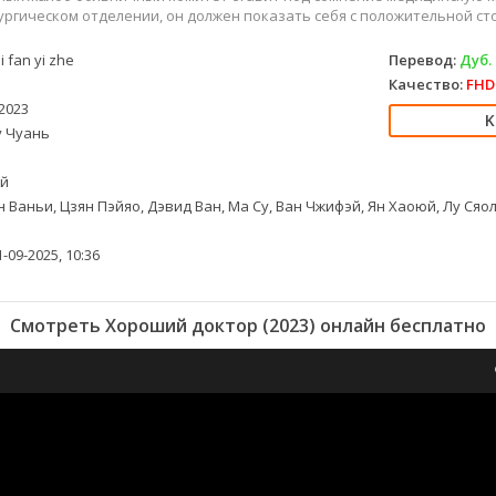
ургическом отделении, он должен показать себя с положительной с
i fan yi zhe
Перевод:
Дуб.
Качество:
FHD 
2023
 Чуань
й
 Ваньи, Цзян Пэйяо, Дэвид Ван, Ма Су, Ван Чжифэй, Ян Хаоюй, Лу Ся
-09-2025, 10:36
Смотреть Хороший доктор (2023) онлайн бесплатно