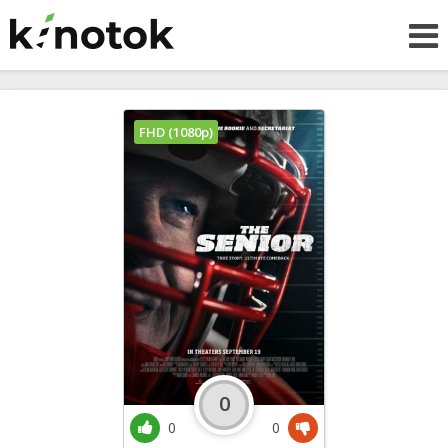
FHD (1080p)
0
0
0