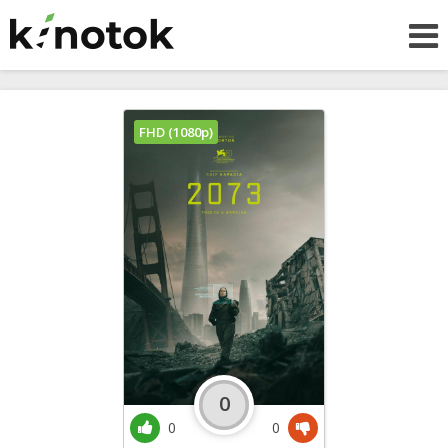
FHD (1080p)
0
0
0