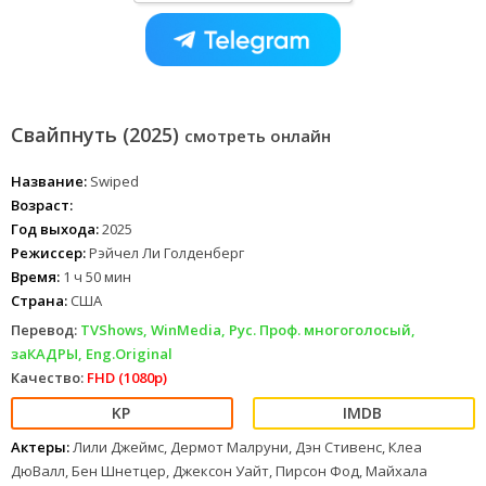
Свайпнуть (2025)
смотреть онлайн
Название:
Swiped
Возраст:
Год выхода:
2025
Режиссер:
Рэйчел Ли Голденберг
Время:
1 ч 50 мин
Страна:
США
Перевод:
TVShows, WinMedia, Рус. Проф. многоголосый,
заКАДРЫ, Eng.Original
Качество:
FHD (1080p)
Актеры:
Лили Джеймс, Дермот Малруни, Дэн Стивенс, Клеа
ДюВалл, Бен Шнетцер, Джексон Уайт, Пирсон Фод, Майхала