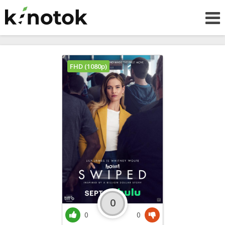
FHD (1080p)
0
0
0