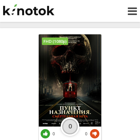
FHD (1080p)
0
0
0