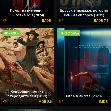
Пункт назначения:
Бросок в прыжке: история
Высотка 613 (2024)
Кенни Сейлорса (2019)
7.1
HD (720p)
FHD (1080p)
Ковбойши против
птеродактилей (2021)
Игра в лифте (2023)
2.6