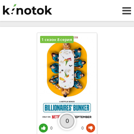
1 сезон 8 серия
0
0
0