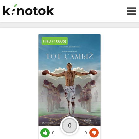
FHD (1080p)
0
0
0