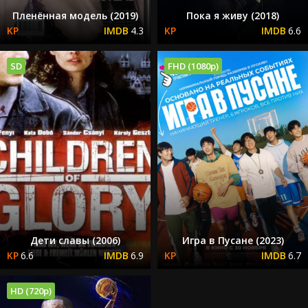
Пленённая модель (2019)
Пока я живу (2018)
4.3
6.6
SD
FHD (1080p)
Дети славы (2006)
Игра в Пусане (2023)
6.6
6.9
6.7
HD (720p)