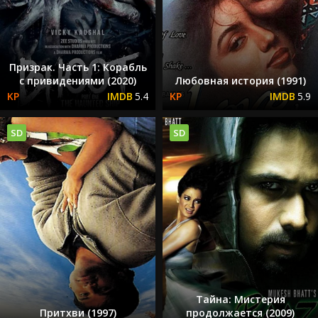
Призрак. Часть 1: Корабль
с привидениями (2020)
Любовная история (1991)
5.4
5.9
SD
SD
Тайна: Мистерия
Притхви (1997)
продолжается (2009)