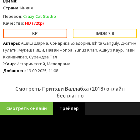
Время:
Страна:
Индия
Перевод:
Crazy Cat Studio
Качество:
HD (720p)
7.8
Актеры:
Ашиш Шарма, Сонарика Бхадория, Ishita Ganguly, Джитин
Гулати, Мукеш Риши, Паван Чопра, Yunus Khan, Ашнур Каур, Рави
Кханвилкар, Сурендра Пэл
Жанр:
Исторический, Мелодрама
Добавлен:
19-09-2025, 11:08
Смотреть Притхви Валлабха (2018) онлайн
бесплатно
Смотреть онлайн
Трейлер