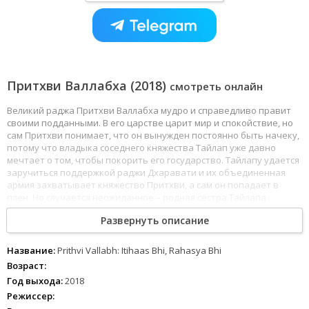
Притхви Валлабха (2018)
смотреть онлайн
Великий раджа Притхви Валлабха мудро и справедливо правит
своими подданными. В его царстве царит мир и спокойствие, но
сам Притхви понимает, что он вынужден постоянно быть начеку,
потому что владыка соседнего княжества Тайлап уже давно
мечтает о том, чтобы покорить его государство. Тайлапу удается
заручиться поддержкой раджи Дхаравати и их объединенная
армия захватывает княжество Притхви, а сам он попадает в
плен. Но случается неожиданное – родная сестра Тайлапа
Миналвати влюбляется в пленника. Она не только помогает ему
Развернуть описание
сбежать из плена, но делает и все, чтобы он смог вернуть себе
свою страну и победить ее жестокого и бессердечного брата.
Название:
Prithvi Vallabh: Itihaas Bhi, Rahasya Bhi
Возраст:
Год выхода:
2018
Режиссер: